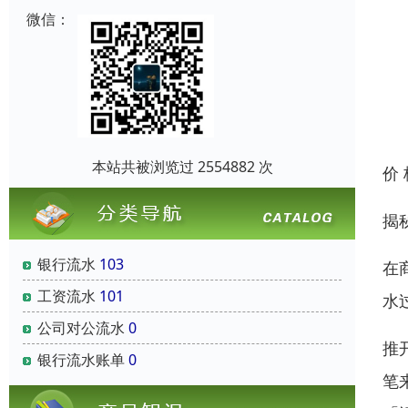
微信：
本站共被浏览过 2554882 次
价
揭
银行流水
103
在
工资流水
101
水
公司对公流水
0
推
银行流水账单
0
笔