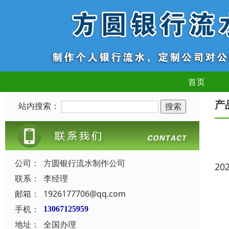
首页
产
站内搜索：
公司：
方圆银行流水制作公司
20
联系：
李经理
邮箱：
1926177706@qq.com
手机：
13067125959
地址：
全国办理