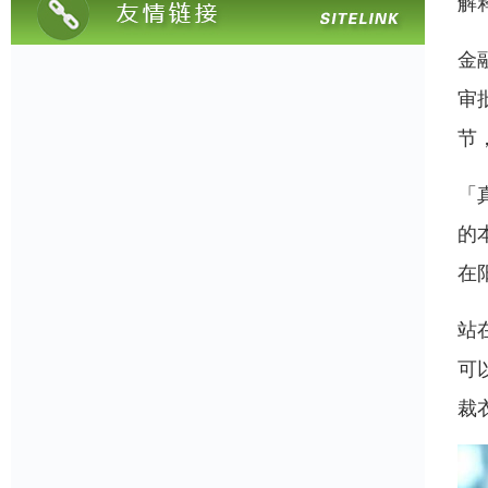
解
金
审
节
「
的
在
站
可
裁