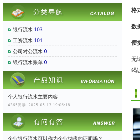
格
数
银行流水
103
工资流水
101
便
公司对公流水
0
无
银行流水账单
0
竭
个人银行流水主要内容
4365阅读 2025-05-13 19:06:18
企业银行流水可以作为企业纳税的证明吗？