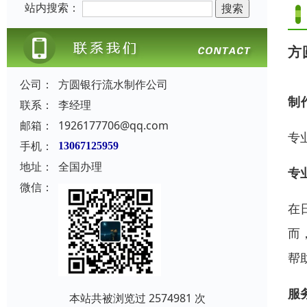
站内搜索：
方
公司：
方圆银行流水制作公司
制
联系：
李经理
邮箱：
1926177706@qq.com
专
手机：
13067125959
地址：
全国办理
专
微信：
在
而
帮
服
本站共被浏览过 2574981 次