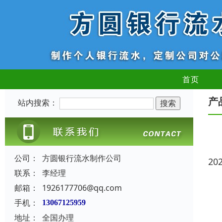
首页
产
站内搜索：
公司：
方圆银行流水制作公司
20
联系：
李经理
邮箱：
1926177706@qq.com
手机：
13067125959
地址：
全国办理