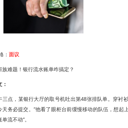
 格：
面议
班族难题！银行流水账单咋搞定？
文：
午三点，某银行大厅的取号机吐出第48张排队单。穿衬
今天务必提交。”他看了眼柜台前缓慢移动的队伍，想起
账单流不动”。