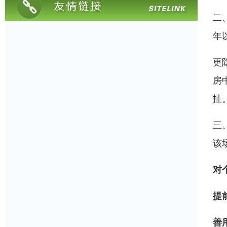
二
年
更
房
扯。
三
该
对
提
善