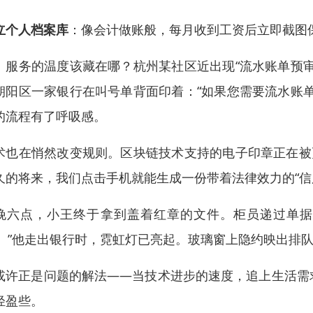
立个人档案库
：像会计做账般，每月收到工资后立即截图保
、服务的温度该藏在哪？杭州某社区近出现“流水账单预
朝阳区一家银行在叫号单背面印着：“如果您需要流水账
的流程有了呼吸感。
术也在悄然改变规则。区块链技术支持的电子印章正在被
久的将来，我们点击手机就能生成一份带着法律效力的“信
晚六点，小王终于拿到盖着红章的文件。柜员递过单据时
’。”他走出银行时，霓虹灯已亮起。玻璃窗上隐约映出排
或许正是问题的解法——当技术进步的速度，追上生活需
轻盈些。