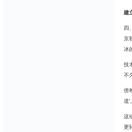
建
四
京
冰
技
不
傍
道
这
更