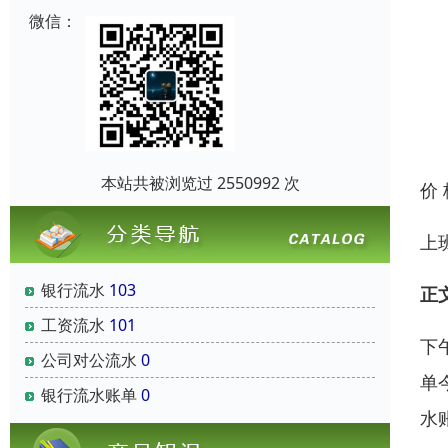
微信：
本站共被浏览过 2550992 次
价
上
银行流水
103
正
工资流水
101
下
公司对公流水
0
单
银行流水账单
0
水