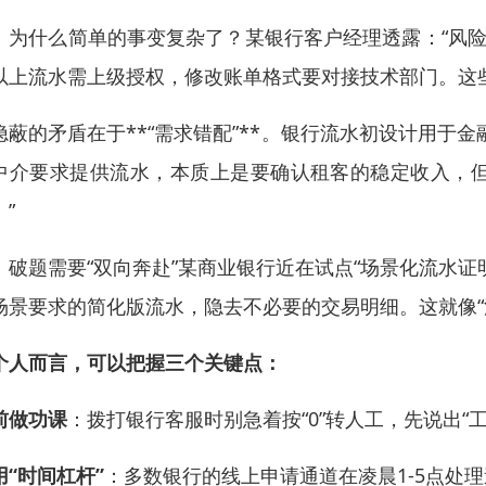
、为什么简单的事变复杂了？某银行客户经理透露：“风险
以上流水需上级授权，修改账单格式要对接技术部门。这些
隐蔽的矛盾在于**“需求错配”**。银行流水初设计用于金
中介要求提供流水，本质上是要确认租客的稳定收入，
”
、破题需要“双向奔赴”某商业银行近在试点“场景化流水
场景要求的简化版流水，隐去不必要的交易明细。这就像“
个人而言，可以把握三个关键点：
前做功课
：拨打银行客服时别急着按“0”转人工，先说出“
用“时间杠杆”
：多数银行的线上申请通道在凌晨1-5点处