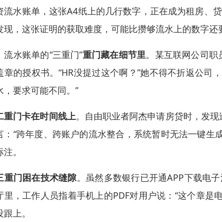
资流水账单，这张A4纸上的几行数字，正在成为租房、贷
发现，这张证明的获取难度，可能比攒够流水上的数字还
、流水账单的“三重门”
重门藏在细节里
。某互联网公司职
盖章的授权书。“HR没提过这个啊？”她不得不折返公司
水，要求可能不同。”
二重门卡在时间线上
。自由职业者阿杰申请房贷时，发现
言：“跨年度、跨账户的流水整合，系统暂时无法一键生
标注。
三重门困在技术缝隙
。虽然多数银行已开通APP下载电
厅里，工作人员指着手机上的PDF对用户说：“这个章是
没跟上。